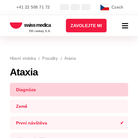
+41 22 508 71 72
Czech
swiss medica
ZAVOLEJTE MI
XXI century S.A.
Hlavní stránka
Posudky
Ataxia
Ataxia
Diagnóza
Země
První návštěva