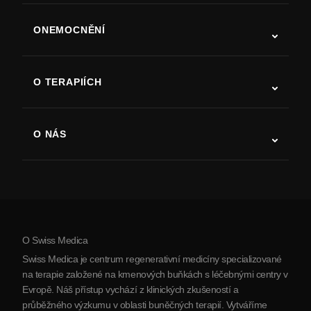
ONEMOCNĚNÍ
Autismus
ALS
O TERAPIÍCH
Zotavení po cévní mozkové příhodě
Studie o terapii kmenovými buňkami
Roztroušená skleróza
Terapie kmenovými buňkami
O NÁS
Parkinsonova choroba
Postup léčby kmenovými buňkami
O nás
Artritida
Náklady na terapii kmenovými buňkami
Reference
Zobrazit všechna onemocnění
Mýty o kmenových buňkách
Ceník
Protokol
O Swiss Medica
O Srbsku
Swiss Medica je centrum regenerativní medicíny specializované
Blog
na terapie založené na kmenových buňkách s léčebnými centry v
Evropě. Náš přístup vychází z klinických zkušeností a
Partnerství
průběžného výzkumu v oblasti buněčných terapií. Vytváříme