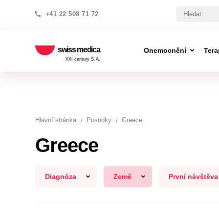
+41 22 508 71 72
swiss medica
Onemocnění
Tera
XXI century S.A.
Hlavní stránka
Posudky
Greece
Greece
Diagnóza
Země
První návštěva