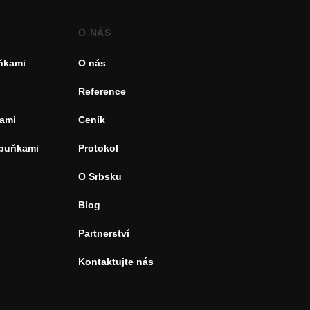
O NÁS
uňkami
O nás
Reference
ami
Ceník
 buňkami
Protokol
O Srbsku
Blog
Partnerství
Kontaktujte nás