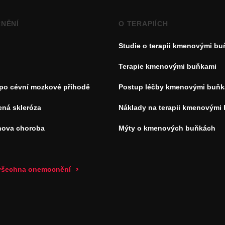
NĚNÍ
O TERAPIÍCH
Studie o terapii kmenovými b
Terapie kmenovými buňkami
 po cévní mozkové příhodě
Postup léčby kmenovými buňk
ená skleróza
Náklady na terapii kmenovými
nova choroba
Mýty o kmenových buňkách
 všechna onemocnění