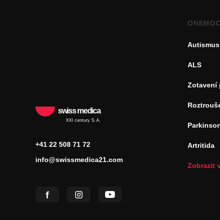
ONEMOC
Autismus
ALS
Zotavení
Roztrouš
swiss medica
XXI century S.A.
Parkinso
+41 22 508 71 72
Artritida
info@swissmedica21.com
Zobrazit