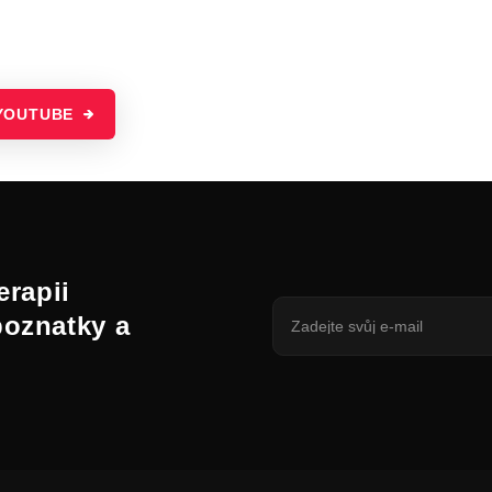
YOUTUBE
erapii
poznatky a