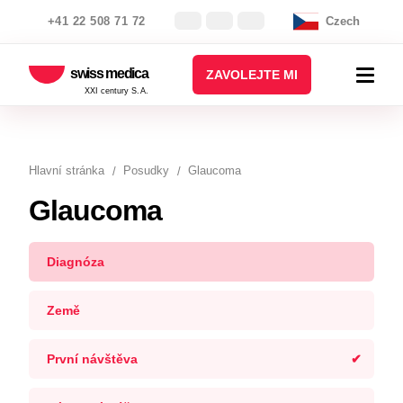
+41 22 508 71 72
Czech
swiss medica
ZAVOLEJTE MI
XXI century S.A.
Hlavní stránka
Posudky
Glaucoma
Glaucoma
Diagnóza
Země
První návštěva