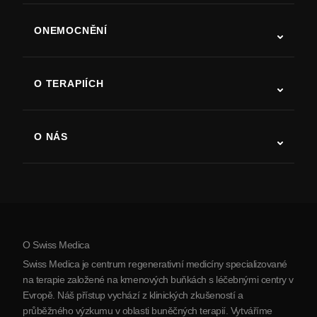
ONEMOCNĚNÍ
Autismus
ALS
O TERAPIÍCH
Zotavení po cévní mozkové příhodě
Studie o terapii kmenovými buňkami
Roztroušená skleróza
Terapie kmenovými buňkami
O NÁS
Parkinsonova choroba
Postup léčby kmenovými buňkami
O nás
Artritida
Náklady na terapii kmenovými buňkami
Reference
Zobrazit všechna onemocnění
Mýty o kmenových buňkách
Ceník
Protokol
O Swiss Medica
O Srbsku
Swiss Medica je centrum regenerativní medicíny specializované
Blog
na terapie založené na kmenových buňkách s léčebnými centry v
Evropě. Náš přístup vychází z klinických zkušeností a
Partnerství
průběžného výzkumu v oblasti buněčných terapií. Vytváříme