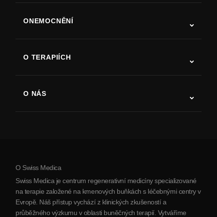
ONEMOCNĚNÍ
Autismus
ALS
O TERAPIÍCH
Zotavení po cévní mozkové příhodě
Studie o terapii kmenovými buňkami
Roztroušená skleróza
Terapie kmenovými buňkami
O NÁS
Parkinsonova choroba
Postup léčby kmenovými buňkami
O nás
Artritida
Náklady na terapii kmenovými buňkami
Reference
Zobrazit všechna onemocnění
Mýty o kmenových buňkách
Ceník
Protokol
O Swiss Medica
O Srbsku
Swiss Medica je centrum regenerativní medicíny specializované
Blog
na terapie založené na kmenových buňkách s léčebnými centry v
Evropě. Náš přístup vychází z klinických zkušeností a
Partnerství
průběžného výzkumu v oblasti buněčných terapií. Vytváříme