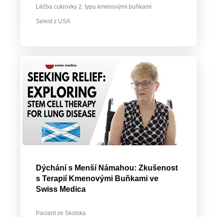
Léčba cukrovky 2. typu kmenovými buňkami
Selest z USA
Dýchání s Menší Námahou: Zkušenost
s Terapií Kmenovými Buňkami ve
Swiss Medica
Pacient ze Skotska