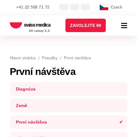
+41 22 508 71 72
Czech
swiss medica
ZAVOLEJTE MI
XXI century S.A.
Hlavní stránka
Posudky
První návštěva
První návštěva
Diagnóza
Země
První návštěva