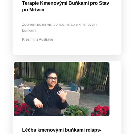
Terapie Kmenovými Buňkami pro Stav
po Mrtvici
Zotavení po mrtvici pomocí terapie kmenovými
buňkami
Kresimir z Austrálie
Léčba kmenovými buňkami relaps-