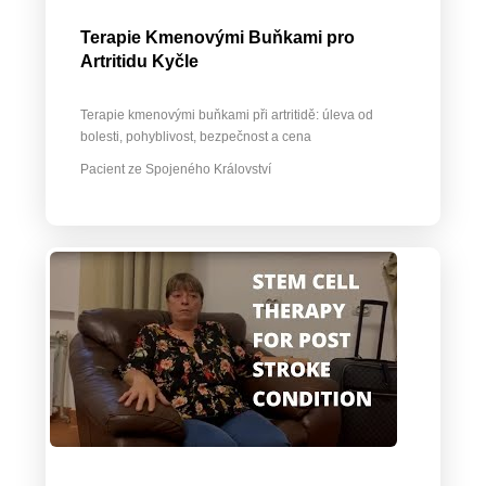
Terapie Kmenovými Buňkami pro
Artritidu Kyčle
Terapie kmenovými buňkami při artritidě: úleva od
bolesti, pohyblivost, bezpečnost a cena
Pacient ze Spojeného Království