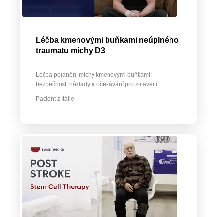
Léčba kmenovými buňkami neúplného
traumatu míchy D3
Léčba poranění míchy kmenovými buňkami:
bezpečnost, náklady a očekávání pro zotavení
Pacient z Itálie