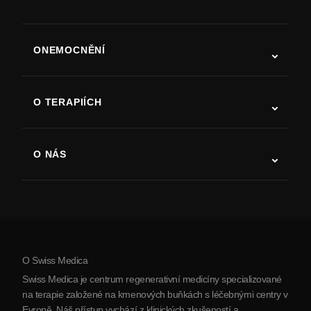
ONEMOCNĚNÍ
Autismus
ALS
O TERAPIÍCH
Zotavení po cévní mozkové příhodě
Studie o terapii kmenovými buňkami
Roztroušená skleróza
Terapie kmenovými buňkami
O NÁS
Parkinsonova choroba
Postup léčby kmenovými buňkami
O nás
Artritida
Náklady na terapii kmenovými buňkami
Reference
Zobrazit všechna onemocnění
Mýty o kmenových buňkách
Ceník
Protokol
O Swiss Medica
O Srbsku
Swiss Medica je centrum regenerativní medicíny specializované
Blog
na terapie založené na kmenových buňkách s léčebnými centry v
Evropě. Náš přístup vychází z klinických zkušeností a
Partnerství