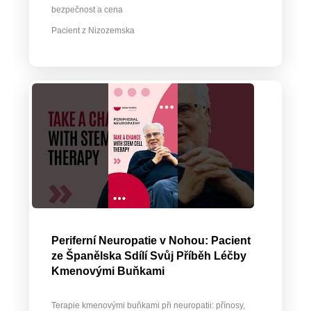
bezpečnost a cena
Pacient z Nizozemska
Periferní Neuropatie v Nohou: Pacient
ze Španělska Sdílí Svůj Příběh Léčby
Kmenovými Buňkami
Terapie kmenovými buňkami při neuropatii: přínosy,