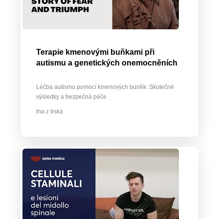
Terapie kmenovými buňkami při
autismu a genetických onemocněních
Léčba autismu pomocí kmenových buněk: Skutečné
výsledky a bezpečná péče
Ina z Irska