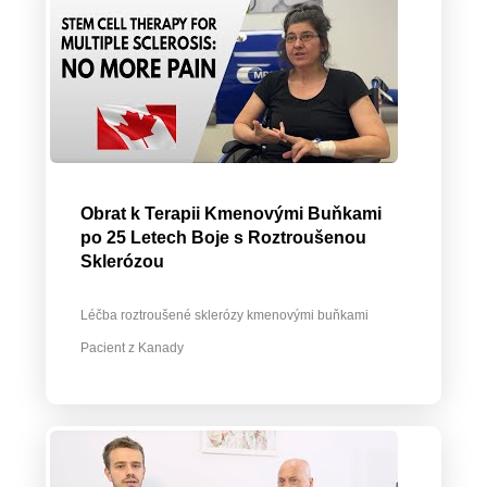
Obrat k Terapii Kmenovými Buňkami
po 25 Letech Boje s Roztroušenou
Sklerózou
Léčba roztroušené sklerózy kmenovými buňkami
Pacient z Kanady