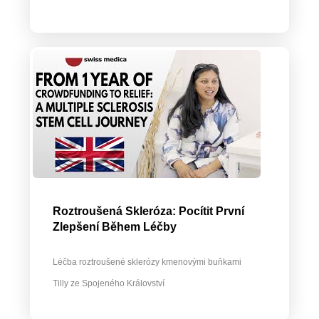
Roztroušená Skleróza: Pocítit První
Zlepšení Během Léčby
Léčba roztroušené sklerózy kmenovými buňkami
Tilly ze Spojeného Království