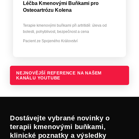
Léčba Kmenovými Buňkami pro
Osteoartrózu Kolena
Terapie kmenovými buňkami při artritidě: úleva od
bolesti, pohyblivost, bezpečnost a cena
Pacient ze Spojeného Království
NEJNOVĚJŠÍ REFERENCE NA NAŠEM
KANÁLU YOUTUBE
Dostávejte vybrané novinky o
terapii kmenovými buňkami,
klinické poznatky a výsledky