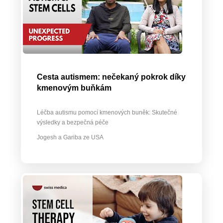
Cesta autismem: nečekaný pokrok díky
kmenovým buňkám
Léčba autismu pomocí kmenových buněk: Skutečné
výsledky a bezpečná péče
Jogesh a Gariba ze USA