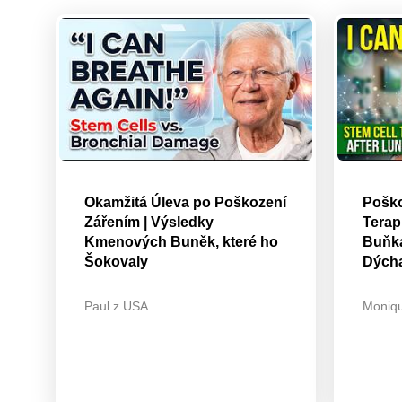
Okamžitá Úleva po Poškození
Poško
Zářením | Výsledky
Tera
Kmenových Buněk, které ho
Buňka
Šokovaly
Dých
Paul z USA
Moniq