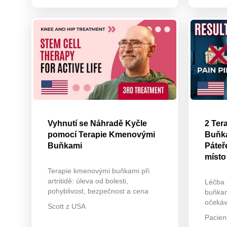
Vyhnutí se Náhradě Kyčle
2 Ter
pomocí Terapie Kmenovými
Buňka
Buňkami
Páteř
místo
Terapie kmenovými buňkami při
artritidě: úleva od bolesti,
Léčba 
pohyblivost, bezpečnost a cena
buňkam
očekáv
Scott z USA
Pacien