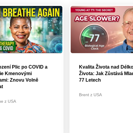
zení Plic po COVID a
Kvalita Života nad Délk
pie Kmenovými
Života: Jak Zůstává Mla
mi: Znovu Volně
77 Letech
at
Brent z USA
ue z USA