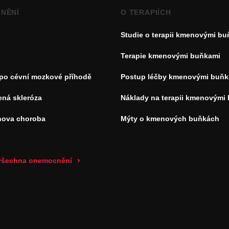
NĚNÍ
O TERAPIÍCH
Studie o terapii kmenovými b
Terapie kmenovými buňkami
 po cévní mozkové příhodě
Postup léčby kmenovými buňk
ená skleróza
Náklady na terapii kmenovými
nova choroba
Mýty o kmenových buňkách
 všechna onemocnění