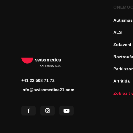
ONEMOC
Autismus
ALS
Zotavení
Roztrouš
swiss medica
XXI century S.A.
Parkinso
+41 22 508 71 72
Artritida
info@swissmedica21.com
Zobrazit