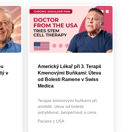
ou
Americký Lékař při 3. Terapii
dý v
Kmenovými Buňkami: Úleva
od Bolesti Ramene v Swiss
Medica
Terapie kmenovými buňkami při
artritidě: úleva od bolesti,
pohyblivost, bezpečnost a cena
Pacient z USA