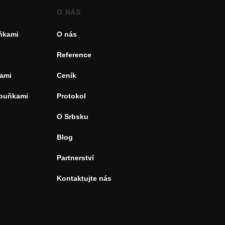
O NÁS
uňkami
O nás
Reference
ami
Ceník
 buňkami
Protokol
O Srbsku
Blog
Partnerství
Kontaktujte nás