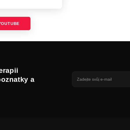
YOUTUBE
erapii
poznatky a