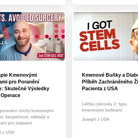
apie Kmenovými
Kmenové Buňky a Diabe
mi pro Poranění
Příběh Zachráněného Ž
e: Skutečné Výsledky
Pacienta z USA
 Operace
Léčba cukrovky 2. typu
kmenovými buňkami
poranění míchy kmenovými
i: bezpečnost, náklady a
Joseph z USA
ání pro zotavení
t z USA