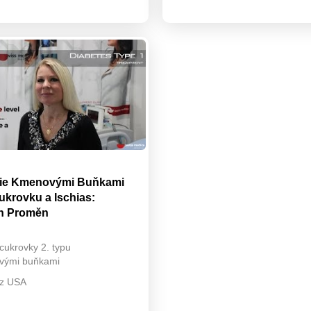
pie Kmenovými Buňkami
ukrovku a Ischias:
h Proměn
cukrovky 2. typu
vými buňkami
 z USA