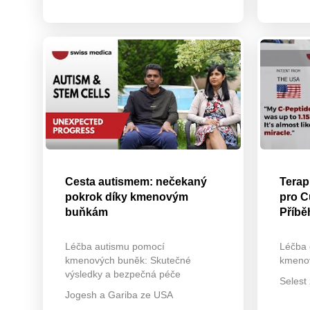
Cesta autismem: nečekaný
Tera
pokrok díky kmenovým
pro C
buňkám
Příbě
Léčba autismu pomocí
Léčba 
kmenových buněk: Skutečné
kmeno
výsledky a bezpečná péče
Selest
Jogesh a Gariba ze USA