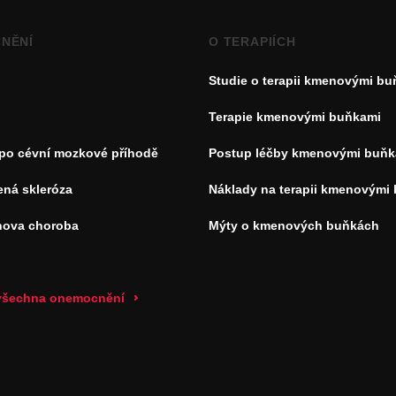
NĚNÍ
O TERAPIÍCH
Studie o terapii kmenovými b
Terapie kmenovými buňkami
 po cévní mozkové příhodě
Postup léčby kmenovými buňk
ená skleróza
Náklady na terapii kmenovými
nova choroba
Mýty o kmenových buňkách
 všechna onemocnění