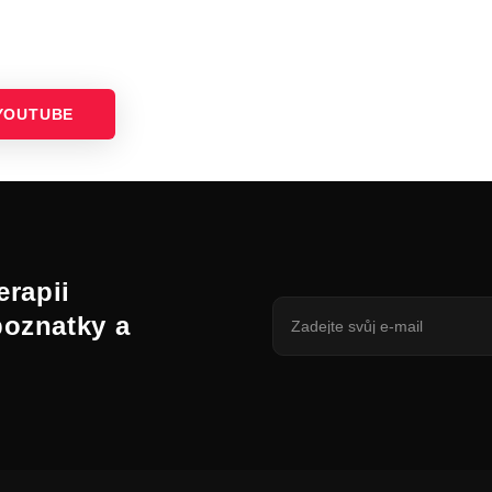
YOUTUBE
erapii
poznatky a