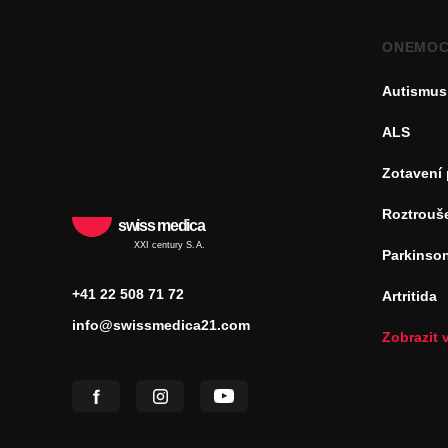
ONEMOC
Autismus
ALS
Zotavení
Roztrouš
swiss medica
XXI century S.A.
Parkinso
+41 22 508 71 72
Artritida
info@swissmedica21.com
Zobrazit