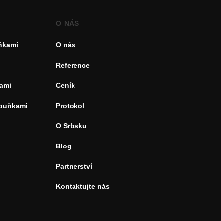
O NÁS
uňkami
O nás
Reference
ami
Ceník
 buňkami
Protokol
O Srbsku
Blog
Partnerství
Kontaktujte nás