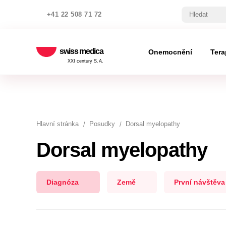
+41 22 508 71 72
swiss medica
Onemocnění
Tera
XXI century S.A.
Hlavní stránka
Posudky
Dorsal myelopathy
Dorsal myelopathy
Diagnóza
Země
První návštěva