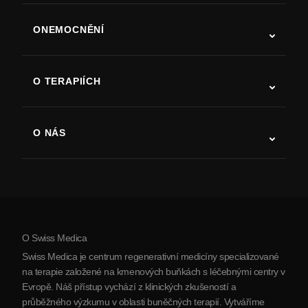
ONEMOCNĚNÍ
Autismus
ALS
O TERAPIÍCH
Zotavení po cévní mozkové příhodě
Studie o terapii kmenovými buňkami
Roztroušená skleróza
Terapie kmenovými buňkami
O NÁS
Parkinsonova choroba
Postup léčby kmenovými buňkami
O nás
Artritida
Náklady na terapii kmenovými buňkami
Reference
Zobrazit všechna onemocnění
Mýty o kmenových buňkách
Ceník
Protokol
O Swiss Medica
O Srbsku
Swiss Medica je centrum regenerativní medicíny specializované
Blog
na terapie založené na kmenových buňkách s léčebnými centry v
Evropě. Náš přístup vychází z klinických zkušeností a
Partnerství
průběžného výzkumu v oblasti buněčných terapií. Vytváříme