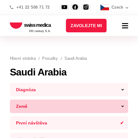
+41 22 508 71 72
Czech
swiss medica
ZAVOLEJTE MI
XXI century S.A.
Hlavní stránka
Posudky
Saudi Arabia
Saudi Arabia
Diagnóza
Země
První návštěva