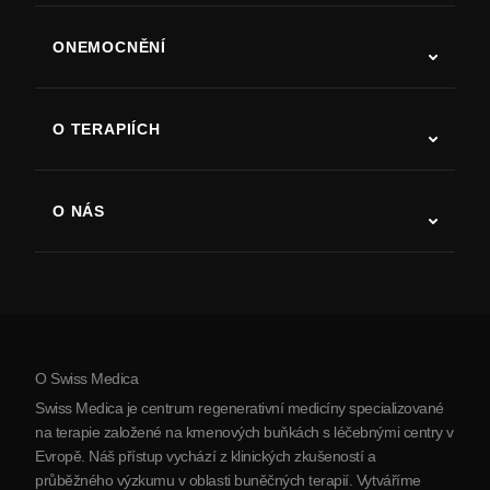
ONEMOCNĚNÍ
Autismus
ALS
O TERAPIÍCH
Zotavení po cévní mozkové příhodě
Studie o terapii kmenovými buňkami
Roztroušená skleróza
Terapie kmenovými buňkami
O NÁS
Parkinsonova choroba
Postup léčby kmenovými buňkami
O nás
Artritida
Náklady na terapii kmenovými buňkami
Reference
Zobrazit všechna onemocnění
Mýty o kmenových buňkách
Ceník
Protokol
O Swiss Medica
O Srbsku
Swiss Medica je centrum regenerativní medicíny specializované
Blog
na terapie založené na kmenových buňkách s léčebnými centry v
Evropě. Náš přístup vychází z klinických zkušeností a
Partnerství
průběžného výzkumu v oblasti buněčných terapií. Vytváříme