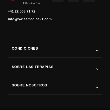
XXI century S.A.
+41 22 508 71 72
info@swissmedica21.com
CONDICIONES
Autismo
ELA
SOBRE LAS TERAPIAS
Recuperación tras ictus
Estudios sobre terapia con células madre
Esclerosis múltiple
Terapia con células madre
SOBRE NOSOTROS
Enfermedad de Parkinson
Procedimiento de tratamiento con células madre
Acerca de nosotros
Artritis
Costo de la terapia con células madre
Testimonios
Ver todas las condiciones
Mitos sobre las células madre
Precios