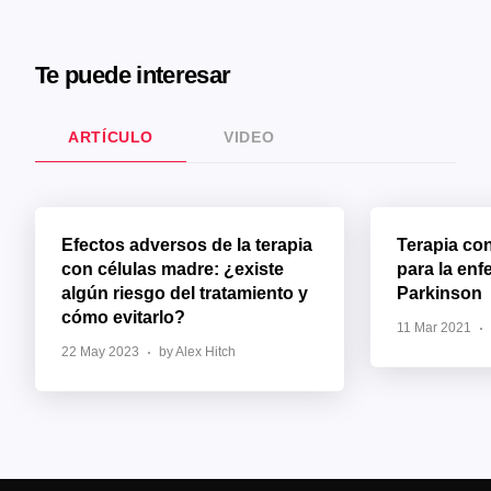
Te puede interesar
ARTÍCULO
VIDEO
Efectos adversos de la terapia
Terapia co
con células madre: ¿existe
para la en
algún riesgo del tratamiento y
Parkinson
cómo evitarlo?
11 Mar 2021
22 May 2023
by Alex Hitch