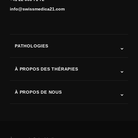
info@swissmedica21.com
PATHOLOGIES
Autisme
SLA (sclérose latérale amyotrophique)
À PROPOS DES THÉRAPIES
Récupération après AVC
Études sur la thérapie par cellules souches
Sclérose en plaques
Thérapie par cellules souches
À PROPOS DE NOUS
Maladie de Parkinson
Procédure de traitement par cellules souches
Qui sommes-nous
Arthrite
Coût de la thérapie par cellules souches
Témoignages
Voir toutes les pathologies
Mythes sur les cellules souches
Tarifs
Protocole