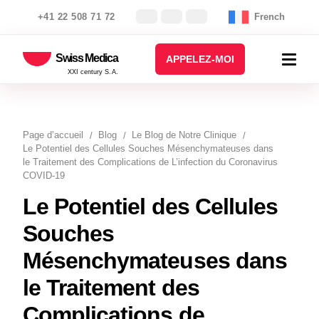
+41 22 508 71 72
French
Swiss Medica
APPELEZ-MOI
XXI century S.A.
Page d’accueil
Blog
Le Blog de Notre Clinique
Le Potentiel des Cellules Souches Mésenchymateuses dans
le Traitement des Complications de L’infection du Coronavirus
COVID-19
Le Potentiel des Cellules
Souches
Mésenchymateuses dans
le Traitement des
Complications de