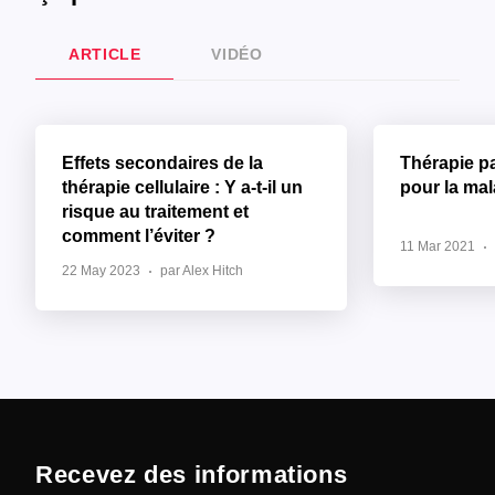
ARTICLE
VIDÉO
Effets secondaires de la
Thérapie p
thérapie cellulaire : Y a-t-il un
pour la ma
risque au traitement et
comment l’éviter ?
11 Mar 2021
22 May 2023
par Alex Hitch
Recevez des informations