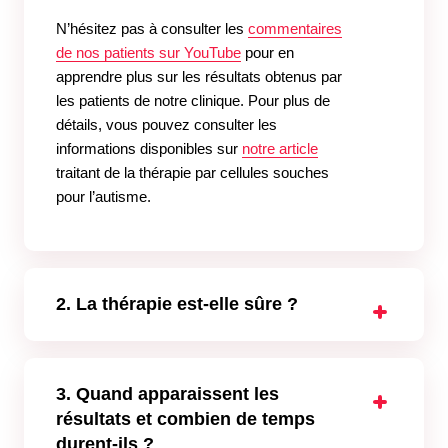
N’hésitez pas à consulter les
commentaires
de nos patients sur YouTube
pour en
apprendre plus sur les résultats obtenus par
les patients de notre clinique. Pour plus de
détails, vous pouvez consulter les
informations disponibles sur
notre article
traitant de la thérapie par cellules souches
pour l’autisme.
2. La thérapie est-elle sûre ?
L’innocuité de la thérapie par cellules souches
mésenchymateuses (CSM)
a été prouvée par
3. Quand apparaissent les
des dizaines d’essais cliniques conduits par
résultats et combien de temps
des chercheurs. Il est donc certain que les
cellules souches ne nuiront en aucun cas au
durent-ils ?