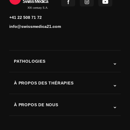
Swiss Medica
XXI century S.A.
+41 22 508 71 72
info@swissmedica21.com
PATHOLOGIES
Autisme
SLA (sclérose latérale amyotrophique)
À PROPOS DES THÉRAPIES
Récupération après AVC
Études sur la thérapie par cellules souches
Sclérose en plaques
Thérapie par cellules souches
À PROPOS DE NOUS
Maladie de Parkinson
Procédure de traitement par cellules souches
Qui sommes-nous
Arthrite
Coût de la thérapie par cellules souches
Témoignages
Voir toutes les pathologies
Mythes sur les cellules souches