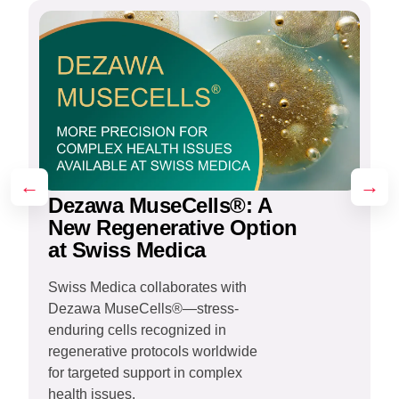
←
→
Dezawa MuseCells®: A
New Regenerative Option
at Swiss Medica
Swiss Medica collaborates with
Dezawa MuseCells®—stress-
L
enduring cells recognized in
c
regenerative protocols worldwide
s
for targeted support in complex
r
health issues.
e