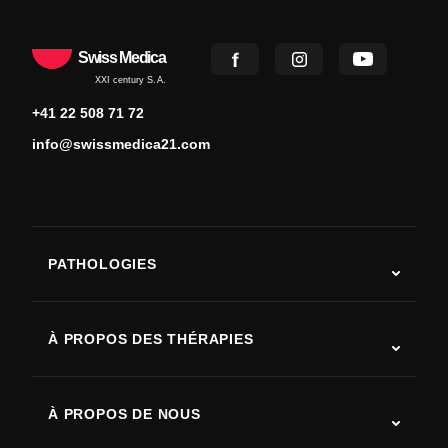
Swiss Medica
XXI century S.A.
+41 22 508 71 72
info@swissmedica21.com
PATHOLOGIES
Autisme
SLA (sclérose latérale amyotrophique)
À PROPOS DES THÉRAPIES
Récupération après AVC
Études sur la thérapie par cellules souches
Sclérose en plaques
Thérapie par cellules souches
À PROPOS DE NOUS
Maladie de Parkinson
Procédure de traitement par cellules souches
Qui sommes-nous