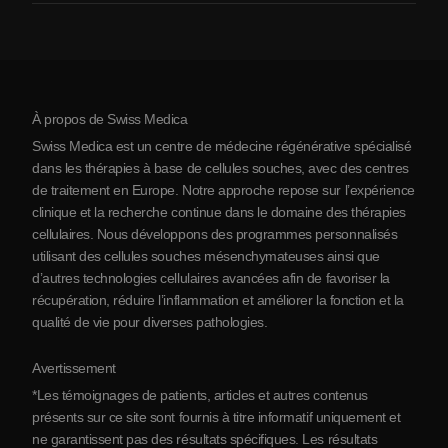
Arthrite
Coût de la thérapie par cellules souches
Témoignages
Voir toutes les pathologies
Mythes sur les cellules souches
Tarifs
Protocole
À propos de Swiss Medica
À propos de la Serbie
Swiss Medica est un centre de médecine régénérative spécialisé
Blog
dans les thérapies à base de cellules souches, avec des centres
de traitement en Europe. Notre approche repose sur l’expérience
Partenariats
clinique et la recherche continue dans le domaine des thérapies
Contact
cellulaires. Nous développons des programmes personnalisés
utilisant des cellules souches mésenchymateuses ainsi que
d’autres technologies cellulaires avancées afin de favoriser la
récupération, réduire l’inflammation et améliorer la fonction et la
qualité de vie pour diverses pathologies.
Avertissement
*Les témoignages de patients, articles et autres contenus
présents sur ce site sont fournis à titre informatif uniquement et
ne garantissent pas des résultats spécifiques. Les résultats