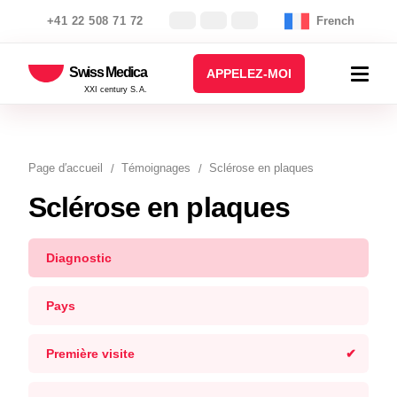
+41 22 508 71 72
French
Swiss Medica
APPELEZ-MOI
XXI century S.A.
Page d′accueil
Témoignages
Sclérose en plaques
Sclérose en plaques
Diagnostic
Pays
Première visite