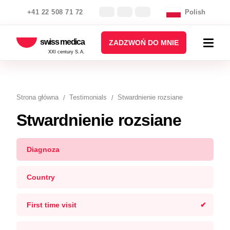
+41 22 508 71 72
Polish
swiss medica
ZADZWOŃ DO MNIE
XXI century S.A.
Strona główna
Testimonials
Stwardnienie rozsiane
Stwardnienie rozsiane
Diagnoza
Country
First time visit