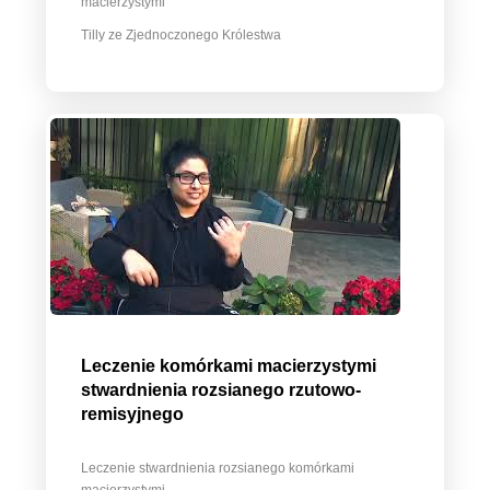
macierzystymi
Tilly ze Zjednoczonego Królestwa
Leczenie komórkami macierzystymi
stwardnienia rozsianego rzutowo-
remisyjnego
Leczenie stwardnienia rozsianego komórkami