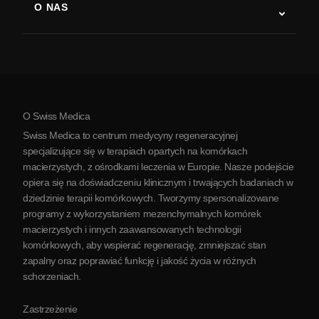
O NAS
Choroba Parkinsona
Procedura leczenia komórkami macierzystymi
O nas
Zapalenie stawów
Koszt terapii komórkami macierzystymi
Opinie
Zobacz wszystkie schorzenia
Mity na temat komórek macierzystych
Cennik
Protokół
O Swiss Medica
O Serbii
Swiss Medica to centrum medycyny regeneracyjnej
Blog
specjalizujące się w terapiach opartych na komórkach
macierzystych, z ośrodkami leczenia w Europie. Nasze podejście
Partnerstwo
opiera się na doświadczeniu klinicznym i trwających badaniach w
Skontaktuj się z nami
dziedzinie terapii komórkowych. Tworzymy spersonalizowane
programy z wykorzystaniem mezenchymalnych komórek
macierzystych i innych zaawansowanych technologii
komórkowych, aby wspierać regenerację, zmniejszać stan
zapalny oraz poprawiać funkcję i jakość życia w różnych
schorzeniach.
Zastrzeżenie