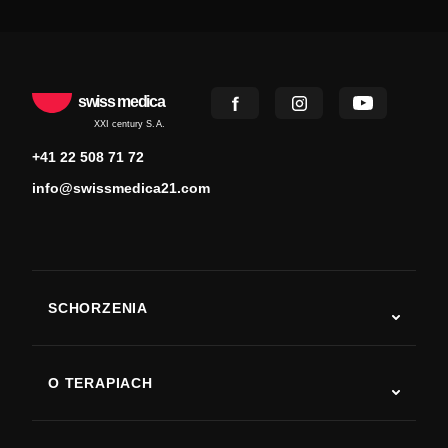
swiss medica
XXI century S.A.
+41 22 508 71 72
info@swissmedica21.com
SCHORZENIA
Autyzm
ALS
O TERAPIACH
Powrót do sprawności po udarze
Badania nad terapią komórkami macierzystymi
Stwardnienie rozsiane
Terapia komórkami macierzystymi