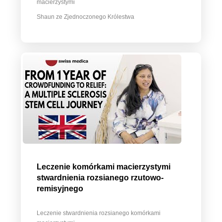
macierzystymi
Shaun ze Zjednoczonego Królestwa
Leczenie komórkami macierzystymi
stwardnienia rozsianego rzutowo-
remisyjnego
Leczenie stwardnienia rozsianego komórkami