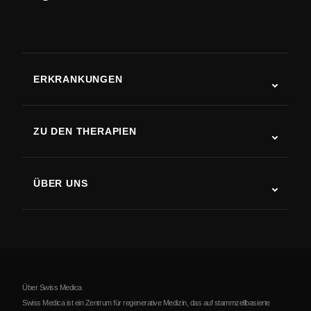
ERKRANKUNGEN
Autismus
ALS
ZU DEN THERAPIEN
Rehabilitation nach Schlaganfall
Stammzelltherapie-Studien
Multiple Sklerose
Stammzellentherapie
ÜBER UNS
Parkinson-Krankheit
Ablauf der Stammzellenbehandlung
Über uns
Arthritis
Kosten der Stammzellentherapie
Erfahrungsberichte
Alle Erkrankungen ansehen
Mythen über Stammzellen
Preise
Protokoll
Über Swiss Medica
Über Serbien
Swiss Medica ist ein Zentrum für regenerative Medizin, das auf stammzellbasierte