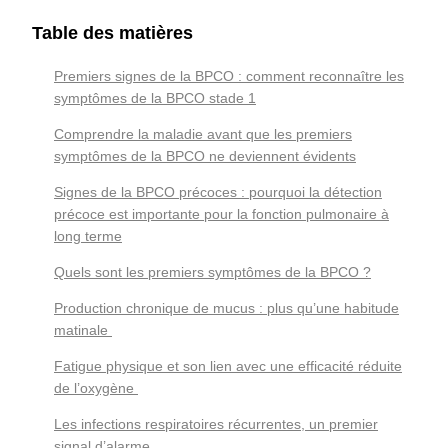
Table des matières
Premiers signes de la BPCO : comment reconnaître les
symptômes de la BPCO stade 1
Comprendre la maladie avant que les premiers
symptômes de la BPCO ne deviennent évidents
Signes de la BPCO précoces : pourquoi la détection
précoce est importante pour la fonction pulmonaire à
long terme
Quels sont les premiers symptômes de la BPCO ?
Production chronique de mucus : plus qu’une habitude
matinale
Fatigue physique et son lien avec une efficacité réduite
de l’oxygène
Les infections respiratoires récurrentes, un premier
signal d’alarme