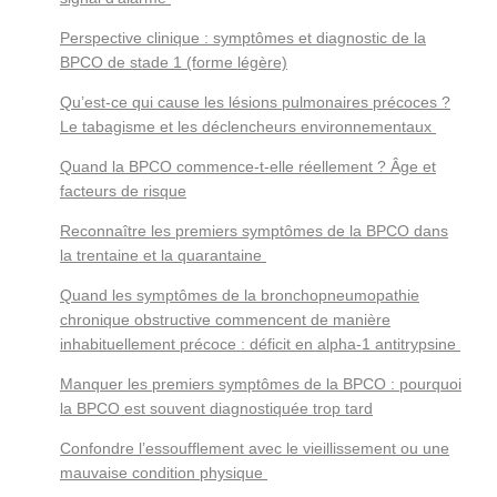
Perspective clinique : symptômes et diagnostic de la
BPCO de stade 1 (forme légère)
Qu’est-ce qui cause les lésions pulmonaires précoces ?
Le tabagisme et les déclencheurs environnementaux
Quand la BPCO commence-t-elle réellement ? Âge et
facteurs de risque
Reconnaître les premiers symptômes de la BPCO dans
la trentaine et la quarantaine
Quand les symptômes de la bronchopneumopathie
chronique obstructive commencent de manière
inhabituellement précoce : déficit en alpha-1 antitrypsine
Manquer les premiers symptômes de la BPCO : pourquoi
la BPCO est souvent diagnostiquée trop tard
Confondre l’essoufflement avec le vieillissement ou une
mauvaise condition physique