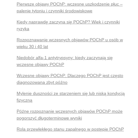
Pierwsze objawy POChP: wczesne uszkodzenie płuc –
palenie tytoniu i czynniki środowiskowe
Kiedy naprawdę zaczyna się POChP? Wiek i czynniki
ryzyka
Rozpoznawanie wczesnych objawów POChP u osób w
wieku 30 i 40 lat
Niedobór alfa-1 antytrypsyny: kiedy zaczynają się
wczesne objawy POChP
Wczesne objawy POChP: Dlaczego POChP jest często
diagnozowana zbyt późno
Mylenie duszności ze starzeniem się lub niską kondycją
fizyczną
Późne rozpoznanie wczesnych objawów POChP może
pogorszyć długoterminowe wyniki
Rola przewlekłego stanu zapalnego w postępie POChP