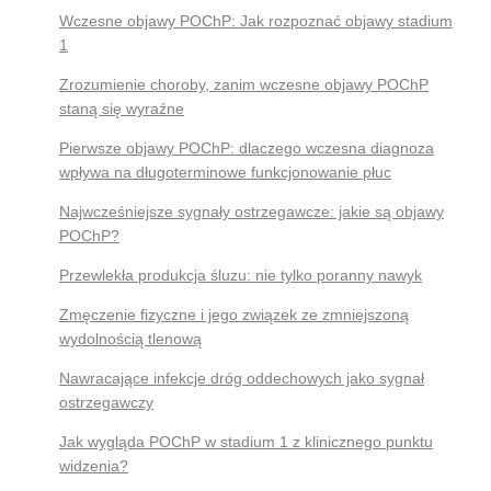
Wczesne objawy POChP: Jak rozpoznać objawy stadium
1
Zrozumienie choroby, zanim wczesne objawy POChP
staną się wyraźne
Pierwsze objawy POChP: dlaczego wczesna diagnoza
wpływa na długoterminowe funkcjonowanie płuc
Najwcześniejsze sygnały ostrzegawcze: jakie są objawy
POChP?
Przewlekła produkcja śluzu: nie tylko poranny nawyk
Zmęczenie fizyczne i jego związek ze zmniejszoną
wydolnością tlenową
Nawracające infekcje dróg oddechowych jako sygnał
ostrzegawczy
Jak wygląda POChP w stadium 1 z klinicznego punktu
widzenia?