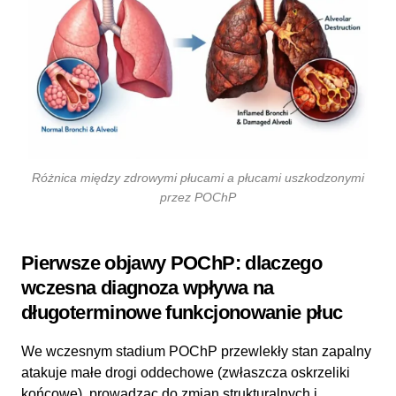
Różnica między zdrowymi płucami a płucami uszkodzonymi
przez POChP
Pierwsze objawy POChP: dlaczego
wczesna diagnoza wpływa na
długoterminowe funkcjonowanie płuc
We wczesnym stadium POChP przewlekły stan zapalny
atakuje małe drogi oddechowe (zwłaszcza oskrzeliki
końcowe), prowadząc do zmian strukturalnych i