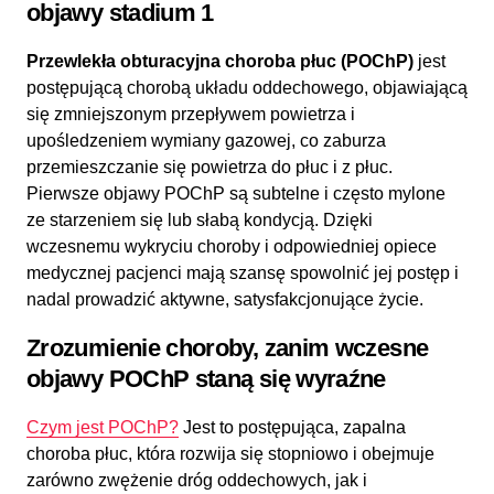
objawy stadium 1
Przewlekła obturacyjna choroba płuc (POChP)
jest
postępującą chorobą układu oddechowego, objawiającą
się zmniejszonym przepływem powietrza i
upośledzeniem wymiany gazowej, co zaburza
przemieszczanie się powietrza do płuc i z płuc.
Pierwsze objawy POChP są subtelne i często mylone
ze starzeniem się lub słabą kondycją. Dzięki
wczesnemu wykryciu choroby i odpowiedniej opiece
medycznej pacjenci mają szansę spowolnić jej postęp i
nadal prowadzić aktywne, satysfakcjonujące życie.
Zrozumienie choroby, zanim wczesne
objawy POChP staną się wyraźne
Czym jest POChP?
Jest to postępująca, zapalna
choroba płuc, która rozwija się stopniowo i obejmuje
zarówno zwężenie dróg oddechowych, jak i