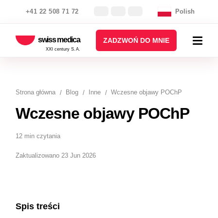
+41 22 508 71 72
Polish
swiss medica
ZADZWOŃ DO MNIE
XXI century S.A.
Strona główna
Blog
Inne
Wczesne objawy POChP
Wczesne objawy POChP
12 min czytania
Zaktualizowano 23 Jun 2026
Spis treści