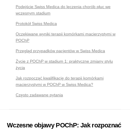
Podejście Swiss Medica do leczenia chorób płuc we
wczesnym stadium
Protokół Swiss Medica
Oczekiwane wyniki terapii komórkami macierzystymi w
POChP
Przegląd przypadków pacjentów w Swiss Medica
Życie z POChP w stadium 1: praktyczne zmiany stylu
życia
Jak rozpocząć kwalifikację do terapii komórkami
macierzystymi w POChP w Swiss Medica?
Często zadawane pytania
Wczesne objawy POChP: Jak rozpoznać