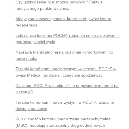
Czy uszkodzenie płuc można odwrócić? Fakty z
medycznego punktu widzenia
Medycyna konwencjonalna: kontrola objawów kontra
regeneracja
Leki i opcje leczenia POChP: radzenie sobie z objawami i
poprawa jakości życia
Naprawa tkanki płucnej na poziomie komórkowym: co
mówi nauka
Terapia komórkami macierzystymi w leczeniu POChP w
Swiss Medica: jak działa i czego się spodziewać
Dlaczego POChP w stadium 1 to odpowiedni moment na
leczenie?
Terapia komórkami macierzystymi w POChP: aktualne
dowody naukowe
W jaki sposób komórki macierzyste mezenchymalne
(MSC) modulują stan zapalny dróg oddechowych