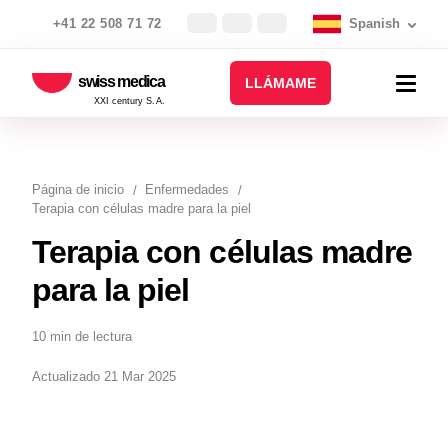
+41 22 508 71 72
Spanish
swiss medica
LLÁMAME
XXI century S.A.
Página de inicio
Enfermedades
Terapia con células madre para la piel
Terapia con células madre
para la piel
10 min de lectura
Actualizado 21 Mar 2025