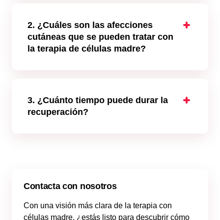
2. ¿Cuáles son las afecciones
cutáneas que se pueden tratar con
la terapia de células madre?
La terapia con células madre para la piel
puede emplearse en trastornos
dermatológicos, como cicatrices de acné,
daños por quemaduras solares y otras
3. ¿Cuánto tiempo puede durar la
formas de lesiones de la piel. Estos
recuperación?
tratamientos abarcan también el uso de
La recuperación tras someterse a
células madre para procedimientos de
procedimientos con células madre para
rejuvenecimiento y antienvejecimiento de la
regenerar la piel suele ser rápida, y la
piel, psoriasis y eczemas.
mayoría de los pacientes reanudan sus
actividades normales en pocos días. Puede
producirse un ligero dolor o hinchazón, pero
Contacta con nosotros
suele desaparecer pronto.
Con una visión más clara de la terapia con
células madre, ¿estás listo para descubrir cómo