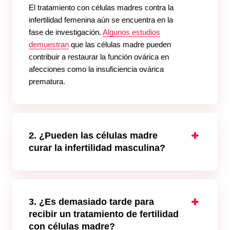
El tratamiento con células madres contra la
infertilidad femenina aún se encuentra en la
fase de investigación.
Algunos estudios
demuestran
que las células madre pueden
contribuir a restaurar la función ovárica en
afecciones como la insuficiencia ovárica
prematura.
2. ¿Pueden las células madre
curar la infertilidad masculina?
Existen algunos estudios sobre
la fertilidad
masculina después de un trasplante autólogo
de células madre, que muestran resultados
prometedores. Por ejemplo, las células madre
3. ¿Es demasiado tarde para
derivadas del tejido adiposo son candidatas
recibir un tratamiento de fertilidad
importantes en cuanto pueden diferenciarse
con células madre?