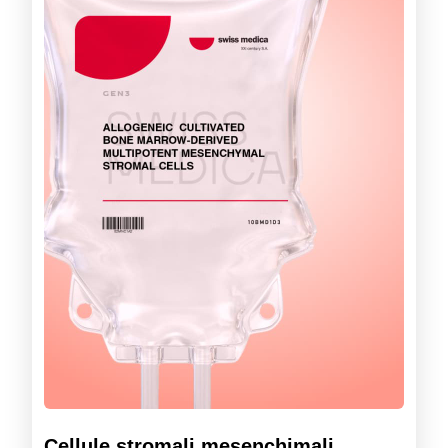
Cellule stromali mesenchimali