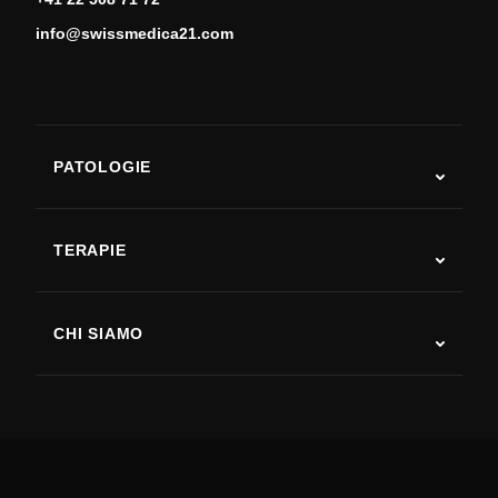
info@swissmedica21.com
PATOLOGIE
Autismo
SLA
TERAPIE
Recupero post-ictus
Studi sulla terapia con cellule staminali
Sclerosi multipla
Terapia con cellule staminali
CHI SIAMO
Malattia di Parkinson
Procedura di trattamento con cellule staminali
Chi siamo
Artrite
Costo della terapia con cellule staminali
Testimonianze
Vedi tutte le patologie
Miti sulle cellule staminali
Prezzi
Protocollo