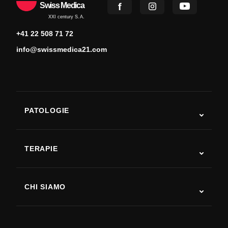
Swiss Medica
XXI century S.A.
+41 22 508 71 72
info@swissmedica21.com
PATOLOGIE
Autismo
SLA
TERAPIE
Recupero post-ictus
Studi sulla terapia con cellule staminali
Sclerosi multipla
Terapia con cellule staminali
CHI SIAMO
Malattia di Parkinson
Procedura di trattamento con cellule staminali
Chi siamo
Artrite
Costo della terapia con cellule staminali
Testimonianze
Vedi tutte le patologie