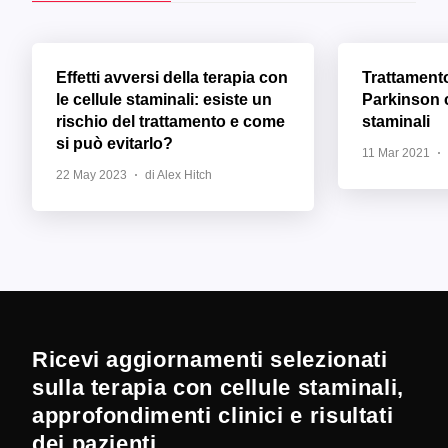
Effetti avversi della terapia con
Trattament
le cellule staminali: esiste un
Parkinson c
rischio del trattamento e come
staminali
si può evitarlo?
11 Mar 2021
22 May 2023
di Alex Hitch
Ricevi aggiornamenti selezionati
sulla terapia con cellule staminali,
approfondimenti clinici e risultati
dei pazienti