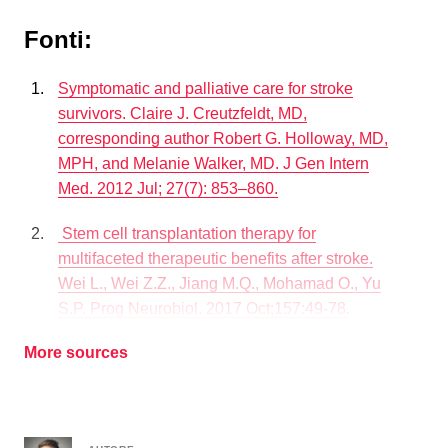
Fonti:
Symptomatic and palliative care for stroke
survivors. Claire J. Creutzfeldt, MD,
corresponding author Robert G. Holloway, MD,
MPH, and Melanie Walker, MD. J Gen Intern
Med. 2012 Jul; 27(7): 853–860.
Stem cell transplantation therapy for
multifaceted therapeutic benefits after stroke.
Wei L., Wei Z.Z., Jiang M.Q., Mohamad O., Yu
S.P. Prog Neurobiol. 2017 Oct;157:49-78.
More sources