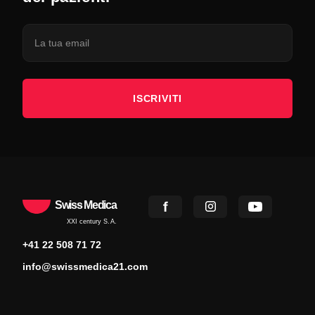
ISCRIVITI
Swiss Medica
XXI century S.A.
+41 22 508 71 72
info@swissmedica21.com