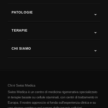
PATOLOGIE
Autismo
SLA
TERAPIE
Recupero post-ictus
Studi sulla terapia con cellule staminali
Sclerosi multipla
Terapia con cellule staminali
CHI SIAMO
Malattia di Parkinson
Procedura di trattamento con cellule staminali
Chi siamo
Artrite
Costo della terapia con cellule staminali
Testimonianze
Vedi tutte le patologie
Miti sulle cellule staminali
Prezzi
Protocollo
Chi è Swiss Medica
La Serbia
Swiss Medica è un centro di medicina rigenerativa specializzato
Blog
in terapie basate su cellule staminali, con centri di trattamento in
Europa. Il nostro approccio si fonda sull’esperienza clinica e su
Partnership
una ricerca continua nel campo delle terapie cellulari.