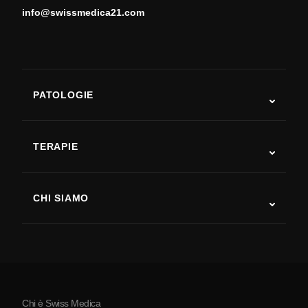
info@swissmedica21.com
PATOLOGIE
Autismo
SLA
TERAPIE
Recupero post-ictus
Studi sulla terapia con cellule staminali
Sclerosi multipla
Terapia con cellule staminali
CHI SIAMO
Malattia di Parkinson
Procedura di trattamento con cellule staminali
Chi siamo
Artrite
Costo della terapia con cellule staminali
Testimonianze
Vedi tutte le patologie
Miti sulle cellule staminali
Prezzi
Protocollo
Chi è Swiss Medica
La Serbia