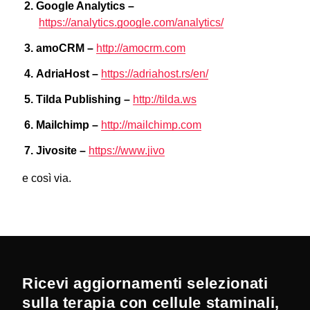
Google Analytics –
https://analytics.google.com/analytics/
amoCRM –
http://amocrm.com
AdriaHost –
https://adriahost.rs/en/
Tilda Publishing –
http://tilda.ws
Mailchimp –
http://mailchimp.com
Jivosite –
https://www.jivo
e così via.
Ricevi aggiornamenti selezionati
sulla terapia con cellule staminali,