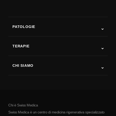
PATOLOGIE
Autismo
SLA
TERAPIE
Recupero post-ictus
Studi sulla terapia con cellule staminali
Sclerosi multipla
Terapia con cellule staminali
CHI SIAMO
Malattia di Parkinson
Procedura di trattamento con cellule staminali
Chi siamo
Artrite
Costo della terapia con cellule staminali
Testimonianze
Vedi tutte le patologie
Miti sulle cellule staminali
Prezzi
Protocollo
Chi è Swiss Medica
La Serbia
Swiss Medica è un centro di medicina rigenerativa specializzato
Blog