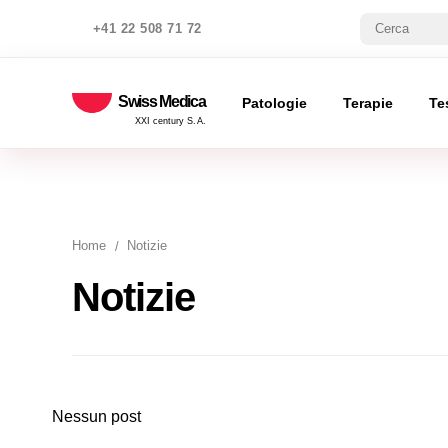
+41 22 508 71 72
Swiss Medica
Patologie
Terapie
Te
XXI century S.A.
Home
Notizie
Notizie
Nessun post