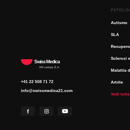
PATOLO
Autismo
SLA
Recupero
Sclerosi 
Swiss Medica
XXI century S.A.
Malattia 
+41 22 508 71 72
Artrite
info@swissmedica21.com
Vedi tutte