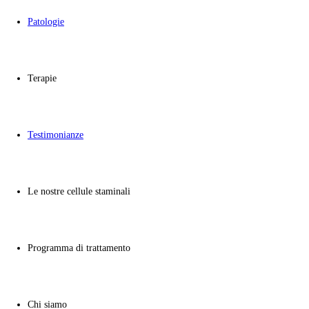
info@swissmedica21.com
Patologie
Terapie
PATOLOGIE
TERAPIE
Autismo
Studi sulla terapia con
Testimonianze
SLA
Terapia con cellule st
Recupero post-ictus
Procedura di trattamen
staminali
Le nostre cellule staminali
Sclerosi multipla
Costo della terapia con
staminali
Malattia di Parkinson
Miti sulle cellule stami
Programma di trattamento
Artrite
Vedi tutte le patologie
Chi siamo