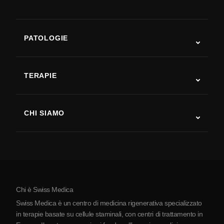
PATOLOGIE
Autismo
SLA
TERAPIE
Recupero post-ictus
Studi sulla terapia con cellule staminali
Sclerosi multipla
Terapia con cellule staminali
CHI SIAMO
Malattia di Parkinson
Procedura di trattamento con cellule staminali
Chi siamo
Artrite
Costo della terapia con cellule staminali
Testimonianze
Vedi tutte le patologie
Miti sulle cellule staminali
Prezzi
Protocollo
Chi è Swiss Medica
La Serbia
Swiss Medica è un centro di medicina rigenerativa specializzato
Blog
in terapie basate su cellule staminali, con centri di trattamento in