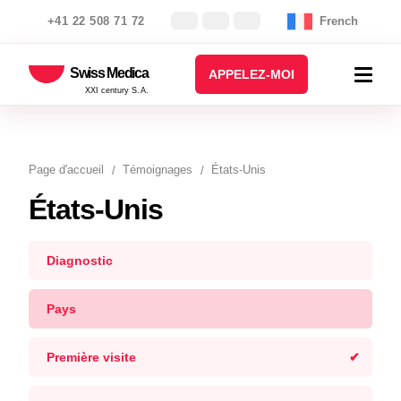
+41 22 508 71 72
French
Swiss Medica
APPELEZ-MOI
XXI century S.A.
Page d′accueil
Témoignages
États-Unis
États-Unis
Diagnostic
Pays
Première visite