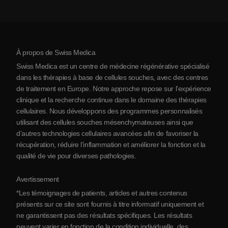
Témoignages
Voir toutes les pathologies
Mythes sur les cellules souches
Tarifs
Protocole
À propos de Swiss Medica
À propos de la Serbie
Swiss Medica est un centre de médecine régénérative spécialisé
Blog
dans les thérapies à base de cellules souches, avec des centres
de traitement en Europe. Notre approche repose sur l’expérience
Partenariats
clinique et la recherche continue dans le domaine des thérapies
Contact
cellulaires. Nous développons des programmes personnalisés
utilisant des cellules souches mésenchymateuses ainsi que
d’autres technologies cellulaires avancées afin de favoriser la
récupération, réduire l’inflammation et améliorer la fonction et la
qualité de vie pour diverses pathologies.
Avertissement
*Les témoignages de patients, articles et autres contenus
présents sur ce site sont fournis à titre informatif uniquement et
ne garantissent pas des résultats spécifiques. Les résultats
peuvent varier en fonction de la condition individuelle, des