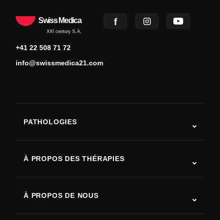
Swiss Medica
XXI century S.A.
+41 22 508 71 72
info@swissmedica21.com
PATHOLOGIES
Autisme
SLA (sclérose latérale amyotrophique)
À PROPOS DES THÉRAPIES
Récupération après AVC
Études sur la thérapie par cellules souches
Sclérose en plaques
Thérapie par cellules souches
À PROPOS DE NOUS
Maladie de Parkinson
Procédure de traitement par cellules souches
Qui sommes-nous
Arthrite
Coût de la thérapie par cellules souches