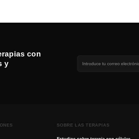
erapias con
s y
IONES
SOBRE LAS TERAPIAS
Estudios sobre terapia con células