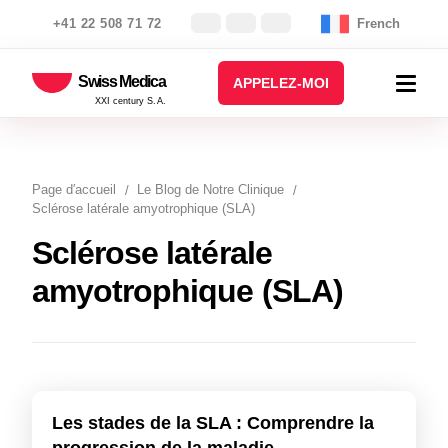
+41 22 508 71 72
French
Swiss Medica
APPELEZ-MOI
XXI century S.A.
Page d′accueil
Le Blog de Notre Clinique
Sclérose latérale amyotrophique (SLA)
Sclérose latérale
amyotrophique (SLA)
Les stades de la SLA : Comprendre la