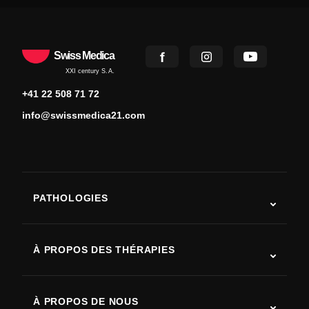
Swiss Medica
XXI century S.A.
+41 22 508 71 72
info@swissmedica21.com
PATHOLOGIES
Autisme
SLA (sclérose latérale amyotrophique)
À PROPOS DES THÉRAPIES
Récupération après AVC
Études sur la thérapie par cellules souches
Sclérose en plaques
Thérapie par cellules souches
À PROPOS DE NOUS
Maladie de Parkinson