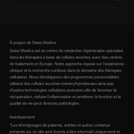
Procédure de traitement par cellules souches
Qui sommes-nous
Arthrite
Coût de la thérapie par cellules souches
Témoignages
Voir toutes les pathologies
Mythes sur les cellules souches
Tarifs
Protocole
À propos de Swiss Medica
À propos de la Serbie
Swiss Medica est un centre de médecine régénérative spécialisé
Blog
dans les thérapies à base de cellules souches, avec des centres
de traitement en Europe. Notre approche repose sur l’expérience
Partenariats
clinique et la recherche continue dans le domaine des thérapies
Contact
cellulaires. Nous développons des programmes personnalisés
utilisant des cellules souches mésenchymateuses ainsi que
d’autres technologies cellulaires avancées afin de favoriser la
récupération, réduire l’inflammation et améliorer la fonction et la
qualité de vie pour diverses pathologies.
Avertissement
*Les témoignages de patients, articles et autres contenus
présents sur ce site sont fournis à titre informatif uniquement et