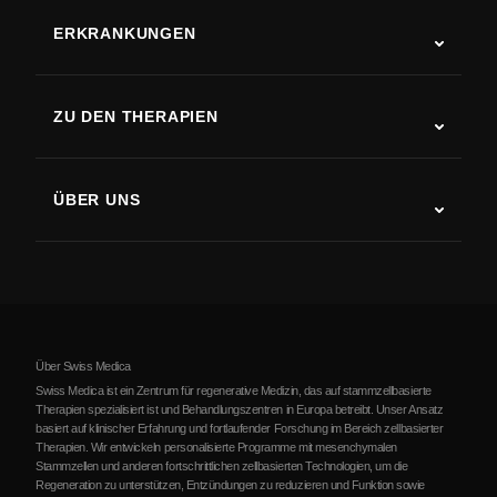
ERKRANKUNGEN
Autismus
ALS
ZU DEN THERAPIEN
Rehabilitation nach Schlaganfall
Stammzelltherapie-Studien
Multiple Sklerose
Stammzellentherapie
ÜBER UNS
Parkinson-Krankheit
Ablauf der Stammzellenbehandlung
Über uns
Arthritis
Kosten der Stammzellentherapie
Erfahrungsberichte
Alle Erkrankungen ansehen
Mythen über Stammzellen
Preise
Protokoll
Über Swiss Medica
Über Serbien
Swiss Medica ist ein Zentrum für regenerative Medizin, das auf stammzellbasierte
Therapien spezialisiert ist und Behandlungszentren in Europa betreibt. Unser Ansatz
Blog
basiert auf klinischer Erfahrung und fortlaufender Forschung im Bereich zellbasierter
Therapien. Wir entwickeln personalisierte Programme mit mesenchymalen
Partnerschaft
Stammzellen und anderen fortschrittlichen zellbasierten Technologien, um die
Regeneration zu unterstützen, Entzündungen zu reduzieren und Funktion sowie
Kontakte