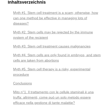
Inhaltsverzeichnis
Myth #1. Stem cell treatment is a scam; otherwise, how
can one method be effective in managing lots of
diseases?
Myth #2. Stem cells may be rejected by the immune
system of the recipient
Myth #3. Stem cell treatment causes malignancies
Myth #4. Stem cells are only found in embryos, and stem
cells are taken from abortions
Myth #5. Stem cell therapy is a risky, experimental
procedure
Conclusions
Mito n°1. Il trattamento con le cellule staminali è una
truffa: altrimenti, come può un solo metodo essere
efficace nella gestione di tante malattie?