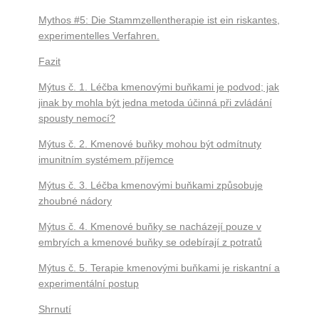
Mythos #5: Die Stammzellentherapie ist ein riskantes,
experimentelles Verfahren.
Fazit
Mýtus č. 1. Léčba kmenovými buňkami je podvod; jak
jinak by mohla být jedna metoda účinná při zvládání
spousty nemocí?
Mýtus č. 2. Kmenové buňky mohou být odmítnuty
imunitním systémem příjemce
Mýtus č. 3. Léčba kmenovými buňkami způsobuje
zhoubné nádory
Mýtus č. 4. Kmenové buňky se nacházejí pouze v
embryích a kmenové buňky se odebírají z potratů
Mýtus č. 5. Terapie kmenovými buňkami je riskantní a
experimentální postup
Shrnutí