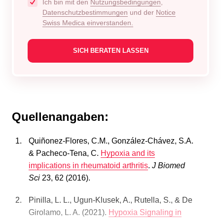
Ich bin mit den
Nutzungsbedingungen
,
Datenschutzbestimmungen
und der
Notice
Swiss Medica einverstanden.
Quellenangaben:
Quiñonez-Flores, C.M., González-Chávez, S.A.
& Pacheco-Tena, C.
Hypoxia and its
implications in rheumatoid arthritis
.
J Biomed
Sci
23, 62 (2016).
Pinilla, L. L., Ugun-Klusek, A., Rutella, S., & De
Girolamo, L. A. (2021).
Hypoxia Signaling in