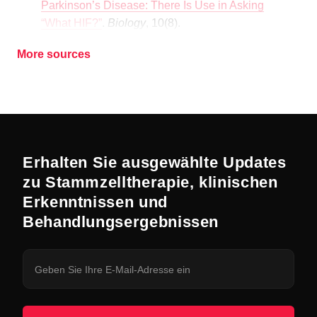
Parkinson’s Disease: There Is Use in Asking
“What HIF?”
.
Biology
, 10(8).
More sources
Erhalten Sie ausgewählte Updates
zu Stammzelltherapie, klinischen
Erkenntnissen und
Behandlungsergebnissen