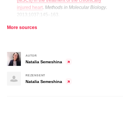
(MSCs) in the treatment of the chronically
injured heart
.
Methods in Molecular Biology
.
2013;1037:145–163.
More sources
AUTOR
Natalia Semeshina
REZENSENT
Natalia Semeshina