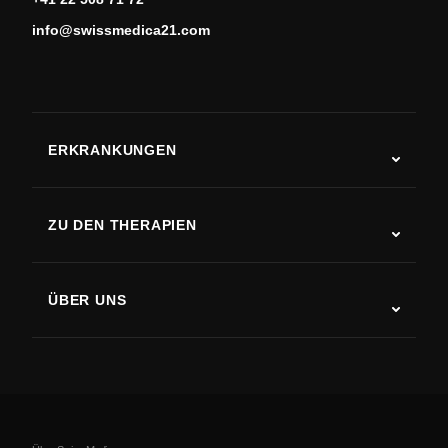
info@swissmedica21.com
ERKRANKUNGEN
Autismus
ALS
ZU DEN THERAPIEN
Rehabilitation nach Schlaganfall
Stammzelltherapie-Studien
Multiple Sklerose
Stammzellentherapie
ÜBER UNS
Parkinson-Krankheit
Ablauf der Stammzellenbehandlung
Über uns
Arthritis
Kosten der Stammzellentherapie
Erfahrungsberichte
Alle Erkrankungen ansehen
Mythen über Stammzellen
Preise
Protokoll