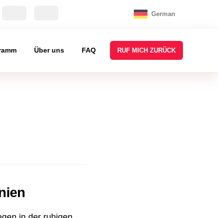
German
ramm
Über uns
FAQ
RUF MICH ZURÜCK
nien
egen in der ruhigen