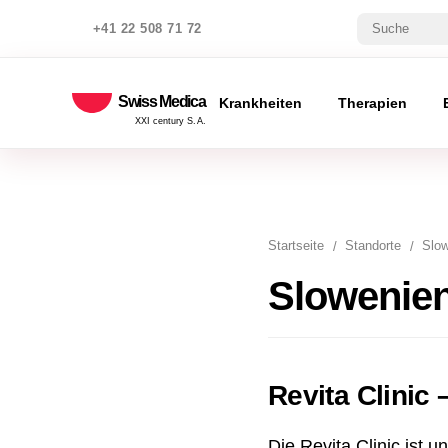
+41 22 508 71 72
Swiss Medica
Krankheiten
Therapien
XXI century S.A.
Startseite
Standorte
Slow
Slowenien
Revita Clinic
Die Revita Clinic ist 