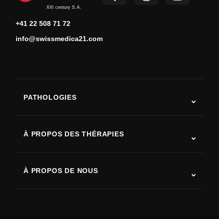
XXI century S.A.
+41 22 508 71 72
info@swissmedica21.com
PATHOLOGIES
Autisme
SLA (sclérose latérale amyotrophique)
À PROPOS DES THÉRAPIES
Récupération après AVC
Études sur la thérapie par cellules souches
Sclérose en plaques
Thérapie par cellules souches
À PROPOS DE NOUS
Maladie de Parkinson
Procédure de traitement par cellules souches
Qui sommes-nous
Arthrite
Coût de la thérapie par cellules souches
Témoignages
Voir toutes les pathologies
Mythes sur les cellules souches
Tarifs