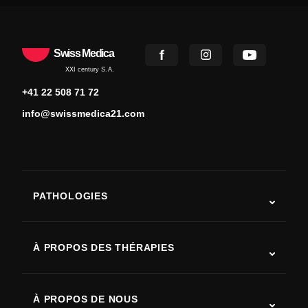
Swiss Medica
XXI century S.A.
+41 22 508 71 72
info@swissmedica21.com
PATHOLOGIES
Autisme
SLA (sclérose latérale amyotrophique)
À PROPOS DES THÉRAPIES
Récupération après AVC
Études sur la thérapie par cellules souches
Sclérose en plaques
Thérapie par cellules souches
À PROPOS DE NOUS
Maladie de Parkinson