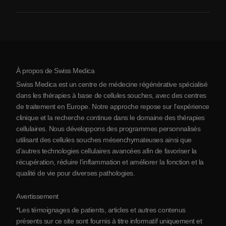
Procédure de traitement par cellules souches
Qui sommes-nous
Arthrite
Coût de la thérapie par cellules souches
Témoignages
Voir toutes les pathologies
Mythes sur les cellules souches
Tarifs
Protocole
À propos de Swiss Medica
À propos de la Serbie
Swiss Medica est un centre de médecine régénérative spécialisé
Blog
dans les thérapies à base de cellules souches, avec des centres
de traitement en Europe. Notre approche repose sur l’expérience
Partenariats
clinique et la recherche continue dans le domaine des thérapies
Contact
cellulaires. Nous développons des programmes personnalisés
utilisant des cellules souches mésenchymateuses ainsi que
d’autres technologies cellulaires avancées afin de favoriser la
récupération, réduire l’inflammation et améliorer la fonction et la
qualité de vie pour diverses pathologies.
Avertissement
*Les témoignages de patients, articles et autres contenus
présents sur ce site sont fournis à titre informatif uniquement et