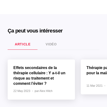
Ça peut vous intéresser
ARTICLE
VIDÉO
Effets secondaires de la
Thérapie p
thérapie cellulaire : Y a-t-il un
pour la ma
risque au traitement et
comment l’éviter ?
11 Mar 2021
22 May 2023
par Alex Hitch