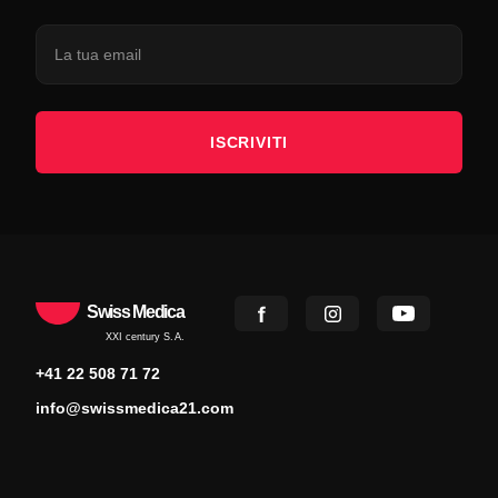
ISCRIVITI
Swiss Medica
XXI century S.A.
+41 22 508 71 72
info@swissmedica21.com