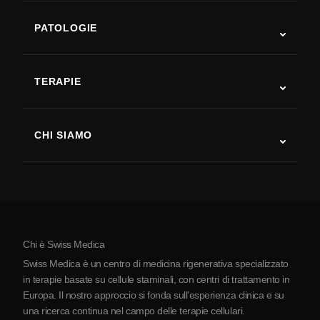
PATOLOGIE
Autismo
SLA
TERAPIE
Recupero post-ictus
Studi sulla terapia con cellule staminali
Sclerosi multipla
Terapia con cellule staminali
CHI SIAMO
Malattia di Parkinson
Procedura di trattamento con cellule staminali
Chi siamo
Artrite
Costo della terapia con cellule staminali
Testimonianze
Vedi tutte le patologie
Miti sulle cellule staminali
Prezzi
Protocollo
Chi è Swiss Medica
La Serbia
Swiss Medica è un centro di medicina rigenerativa specializzato
Blog
in terapie basate su cellule staminali, con centri di trattamento in
Europa. Il nostro approccio si fonda sull’esperienza clinica e su
Partnership
una ricerca continua nel campo delle terapie cellulari.