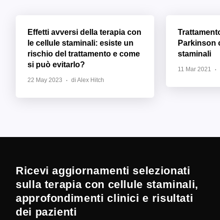
Effetti avversi della terapia con
Trattament
le cellule staminali: esiste un
Parkinson c
rischio del trattamento e come
staminali
si può evitarlo?
11 Mar 2021
22 May 2023
di Alex Hitch
Ricevi aggiornamenti selezionati
sulla terapia con cellule staminali,
approfondimenti clinici e risultati
dei pazienti