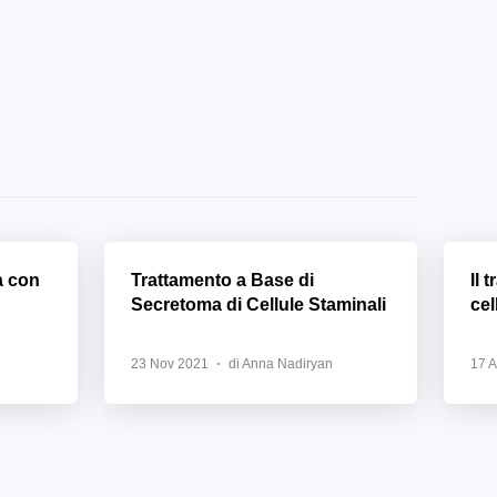
a con
Trattamento a Base di
Il 
Secretoma di Cellule Staminali
cel
23 Nov 2021
di Anna Nadiryan
17 A