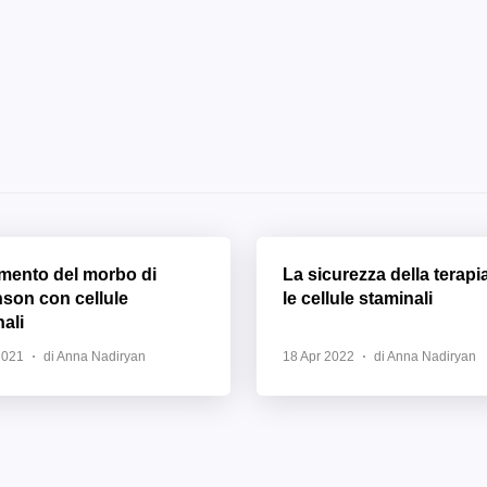
amento del morbo di
La sicurezza della terapi
nson con cellule
le cellule staminali
ali
2021
di Anna Nadiryan
18 Apr 2022
di Anna Nadiryan