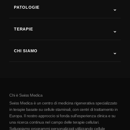
PATOLOGIE
Autismo
SLA
TERAPIE
Recupero post-ictus
Studi sulla terapia con cellule staminali
Sclerosi multipla
Terapia con cellule staminali
CHI SIAMO
Malattia di Parkinson
Procedura di trattamento con cellule staminali
Chi siamo
Artrite
Costo della terapia con cellule staminali
Testimonianze
Vedi tutte le patologie
Miti sulle cellule staminali
Prezzi
Protocollo
Chi è Swiss Medica
La Serbia
Swiss Medica è un centro di medicina rigenerativa specializzato
Blog
in terapie basate su cellule staminali, con centri di trattamento in
Europa. Il nostro approccio si fonda sull’esperienza clinica e su
Partnership
una ricerca continua nel campo delle terapie cellulari.
Contatti
Sviluppiamo programmi personalizzati utilizzando cellule