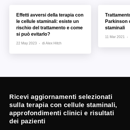
Effetti avversi della terapia con
Trattament
le cellule staminali: esiste un
Parkinson c
rischio del trattamento e come
staminali
si può evitarlo?
11 Mar 2021
22 May 2023
di Alex Hitch
Ricevi aggiornamenti selezionati
sulla terapia con cellule staminali,
approfondimenti clinici e risultati
dei pazienti