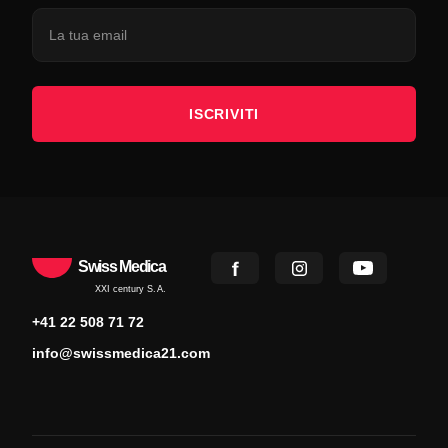
ISCRIVITI
Swiss Medica
XXI century S.A.
+41 22 508 71 72
info@swissmedica21.com