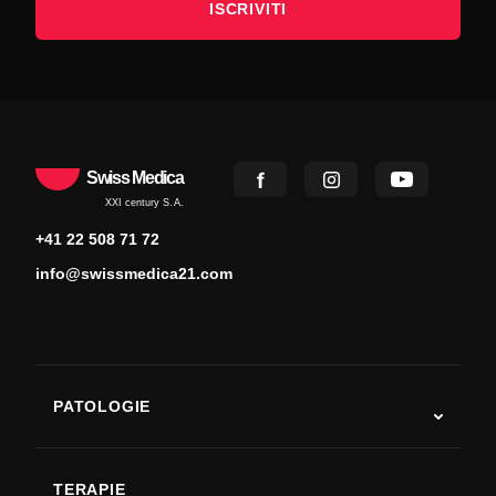
ISCRIVITI
Swiss Medica
XXI century S.A.
+41 22 508 71 72
info@swissmedica21.com
PATOLOGIE
Autismo
SLA
TERAPIE