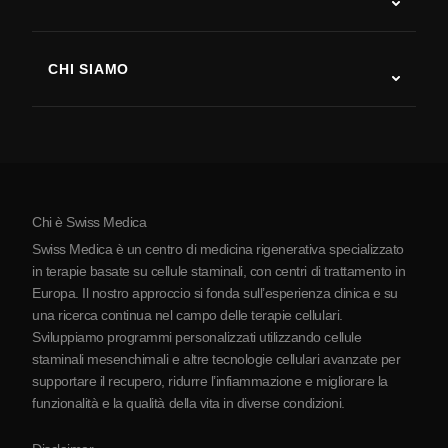
Recupero post-ictus
Studi sulla terapia con cellule staminali
Sclerosi multipla
Terapia con cellule staminali
CHI SIAMO
Malattia di Parkinson
Procedura di trattamento con cellule staminali
Chi siamo
Artrite
Costo della terapia con cellule staminali
Testimonianze
Vedi tutte le patologie
Miti sulle cellule staminali
Prezzi
Protocollo
Chi è Swiss Medica
La Serbia
Swiss Medica è un centro di medicina rigenerativa specializzato
Blog
in terapie basate su cellule staminali, con centri di trattamento in
Europa. Il nostro approccio si fonda sull’esperienza clinica e su
Partnership
una ricerca continua nel campo delle terapie cellulari.
Contatti
Sviluppiamo programmi personalizzati utilizzando cellule
staminali mesenchimali e altre tecnologie cellulari avanzate per
supportare il recupero, ridurre l’infiammazione e migliorare la
funzionalità e la qualità della vita in diverse condizioni.