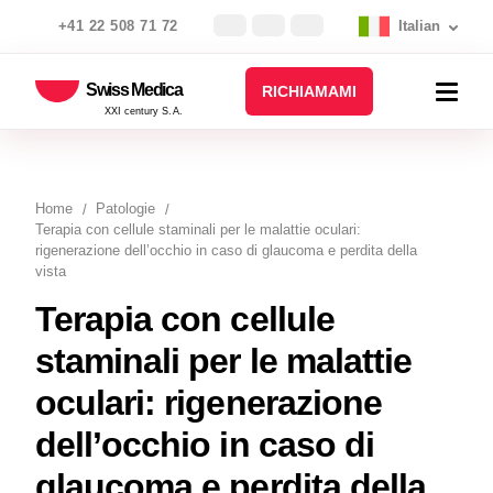
+41 22 508 71 72
Italian
Swiss Medica
RICHIAMAMI
XXI century S.A.
Home
Patologie
Terapia con cellule staminali per le malattie oculari:
rigenerazione dell’occhio in caso di glaucoma e perdita della
vista
Terapia con cellule
staminali per le malattie
oculari: rigenerazione
dell’occhio in caso di
glaucoma e perdita della