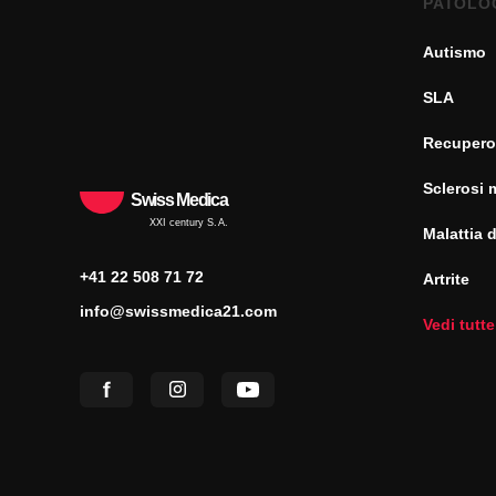
PATOLO
Autismo
SLA
Recupero
Sclerosi 
Swiss Medica
XXI century S.A.
Malattia 
+41 22 508 71 72
Artrite
info@swissmedica21.com
Vedi tutte