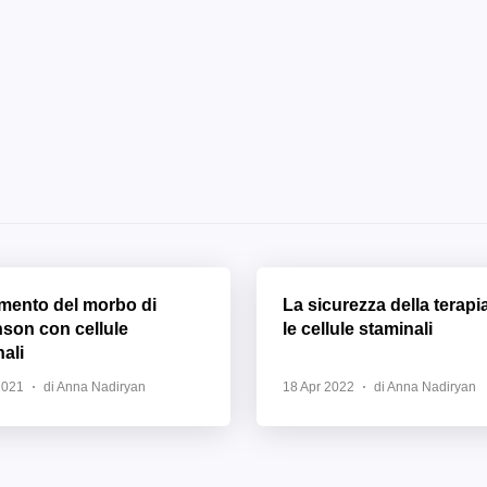
amento del morbo di
La sicurezza della terapi
nson con cellule
le cellule staminali
ali
2021
di Anna Nadiryan
18 Apr 2022
di Anna Nadiryan