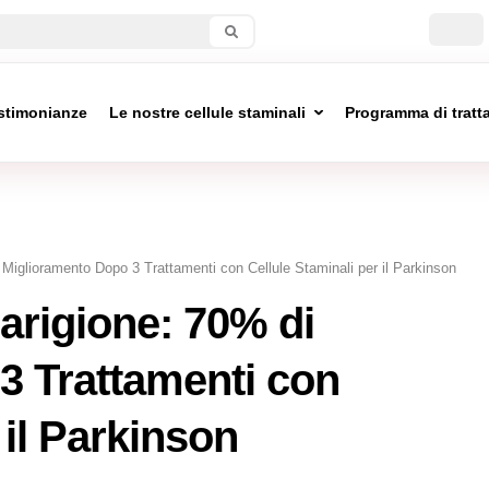
stimonianze
Le nostre cellule staminali
Programma di trat
i Miglioramento Dopo 3 Trattamenti con Cellule Staminali per il Parkinson
uarigione: 70% di
3 Trattamenti con
 il Parkinson