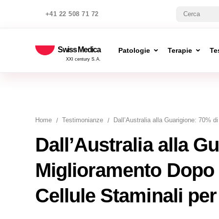
+41 22 508 71 72
Swiss Medica
Patologie
Terapie
Te
XXI century S.A.
Home
Testimonianze
Dall’Australia alla Guarigione: 70% d
Dall’Australia alla G
Miglioramento Dopo 
Cellule Staminali per