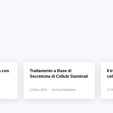
a con
Trattamento a Base di
Il 
Secretoma di Cellule Staminali
cel
23 Nov 2021
di Anna Nadiryan
17 A