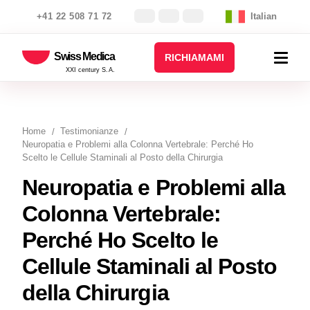
+41 22 508 71 72
Italian
Swiss Medica
RICHIAMAMI
XXI century S.A.
Home
Testimonianze
Neuropatia e Problemi alla Colonna Vertebrale: Perché Ho
Scelto le Cellule Staminali al Posto della Chirurgia
Neuropatia e Problemi alla
Colonna Vertebrale:
Perché Ho Scelto le
Cellule Staminali al Posto
della Chirurgia