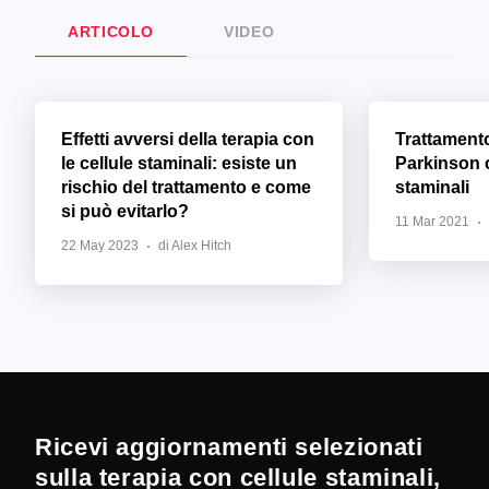
ARTICOLO
VIDEO
Effetti avversi della terapia con
Trattament
le cellule staminali: esiste un
Parkinson c
rischio del trattamento e come
staminali
si può evitarlo?
11 Mar 2021
22 May 2023
di Alex Hitch
Ricevi aggiornamenti selezionati
sulla terapia con cellule staminali,