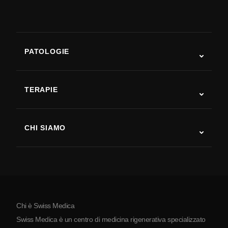
PATOLOGIE
Autismo
SLA
TERAPIE
Recupero post-ictus
Studi sulla terapia con cellule staminali
Sclerosi multipla
Terapia con cellule staminali
CHI SIAMO
Malattia di Parkinson
Procedura di trattamento con cellule staminali
Chi siamo
Artrite
Costo della terapia con cellule staminali
Testimonianze
Vedi tutte le patologie
Miti sulle cellule staminali
Prezzi
Protocollo
Chi è Swiss Medica
La Serbia
Swiss Medica è un centro di medicina rigenerativa specializzato
Blog