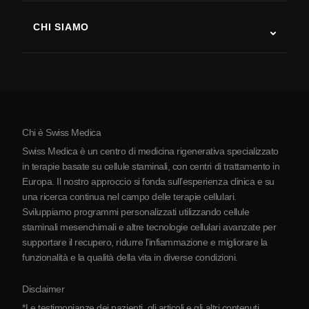
Sclerosi multipla
Terapia con cellule staminali
CHI SIAMO
Malattia di Parkinson
Procedura di trattamento con cellule staminali
Chi siamo
Artrite
Costo della terapia con cellule staminali
Testimonianze
Vedi tutte le patologie
Miti sulle cellule staminali
Prezzi
Protocollo
Chi è Swiss Medica
La Serbia
Swiss Medica è un centro di medicina rigenerativa specializzato
Blog
in terapie basate su cellule staminali, con centri di trattamento in
Europa. Il nostro approccio si fonda sull’esperienza clinica e su
Partnership
una ricerca continua nel campo delle terapie cellulari.
Contatti
Sviluppiamo programmi personalizzati utilizzando cellule
staminali mesenchimali e altre tecnologie cellulari avanzate per
supportare il recupero, ridurre l’infiammazione e migliorare la
funzionalità e la qualità della vita in diverse condizioni.
Disclaimer
*Le testimonianze dei pazienti, gli articoli e gli altri contenuti