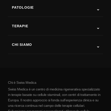
PATOLOGIE
Autismo
SLA
TERAPIE
Recupero post-ictus
Studi sulla terapia con cellule staminali
Sclerosi multipla
Terapia con cellule staminali
CHI SIAMO
Malattia di Parkinson
Procedura di trattamento con cellule staminali
Chi siamo
Artrite
Costo della terapia con cellule staminali
Testimonianze
Vedi tutte le patologie
Miti sulle cellule staminali
Prezzi
Protocollo
Chi è Swiss Medica
La Serbia
Swiss Medica è un centro di medicina rigenerativa specializzato
Blog
in terapie basate su cellule staminali, con centri di trattamento in
Europa. Il nostro approccio si fonda sull’esperienza clinica e su
Partnership
una ricerca continua nel campo delle terapie cellulari.
Contatti