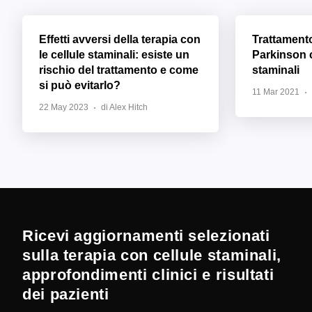
Effetti avversi della terapia con
Trattament
le cellule staminali: esiste un
Parkinson c
rischio del trattamento e come
staminali
si può evitarlo?
11 Mar 2021
22 May 2023
di Alex Hitch
Ricevi aggiornamenti selezionati
sulla terapia con cellule staminali,
approfondimenti clinici e risultati
dei pazienti