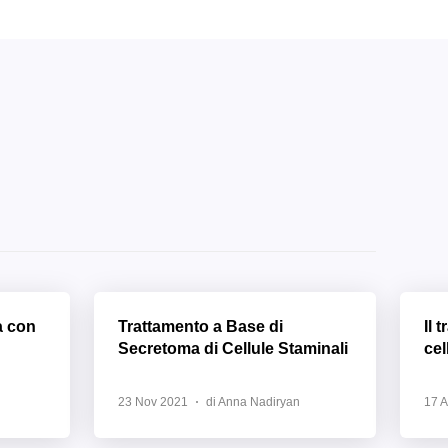
a con
Trattamento a Base di
Il 
Secretoma di Cellule Staminali
cel
23 Nov 2021
di Anna Nadiryan
17 A