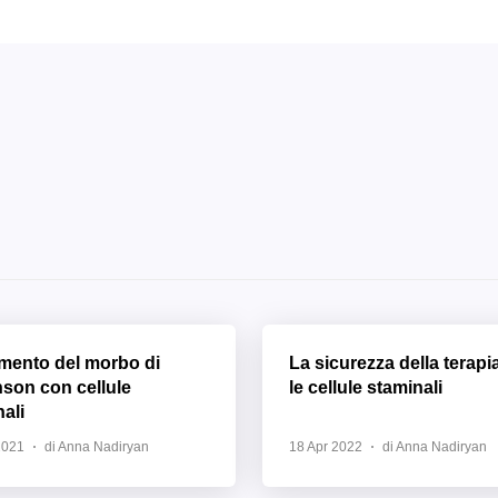
amento del morbo di
La sicurezza della terapi
nson con cellule
le cellule staminali
ali
2021
di Anna Nadiryan
18 Apr 2022
di Anna Nadiryan