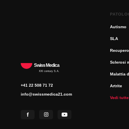
PATOLO
Autismo
SLA
Recupero
Sclerosi 
Swiss Medica
XXI century S.A.
Malattia 
+41 22 508 71 72
Artrite
info@swissmedica21.com
Vedi tutte