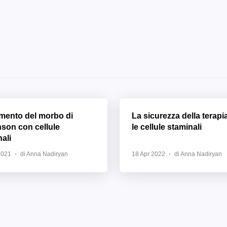
amento del morbo di
La sicurezza della terapi
nson con cellule
le cellule staminali
ali
2021
di Anna Nadiryan
18 Apr 2022
di Anna Nadiryan