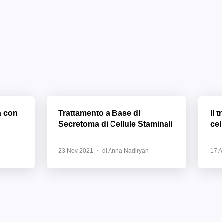
a con
Trattamento a Base di
Il 
Secretoma di Cellule Staminali
cel
23 Nov 2021
di Anna Nadiryan
17 A