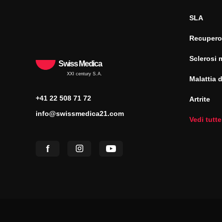
SLA
Recupero
Sclerosi 
Swiss Medica
XXI century S.A.
Malattia 
+41 22 508 71 72
Artrite
info@swissmedica21.com
Vedi tutte