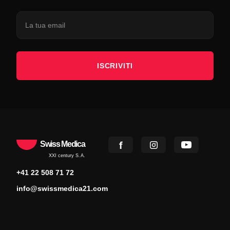
ISCRIVITI
Swiss Medica
XXI century S.A.
+41 22 508 71 72
info@swissmedica21.com