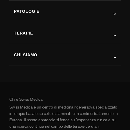
PATOLOGIE
Autismo
SLA
TERAPIE
Recupero post-ictus
Studi sulla terapia con cellule staminali
Sclerosi multipla
Terapia con cellule staminali
CHI SIAMO
Malattia di Parkinson
Procedura di trattamento con cellule staminali
Chi siamo
Artrite
Costo della terapia con cellule staminali
Testimonianze
Vedi tutte le patologie
Miti sulle cellule staminali
Prezzi
Protocollo
Chi è Swiss Medica
La Serbia
Swiss Medica è un centro di medicina rigenerativa specializzato
Blog
in terapie basate su cellule staminali, con centri di trattamento in
Europa. Il nostro approccio si fonda sull’esperienza clinica e su
Partnership
una ricerca continua nel campo delle terapie cellulari.