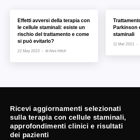
Effetti avversi della terapia con
Trattament
le cellule staminali: esiste un
Parkinson c
rischio del trattamento e come
staminali
si può evitarlo?
11 Mar 2021
22 May 2023
di Alex Hitch
Ricevi aggiornamenti selezionati
sulla terapia con cellule staminali,
approfondimenti clinici e risultati
dei pazienti