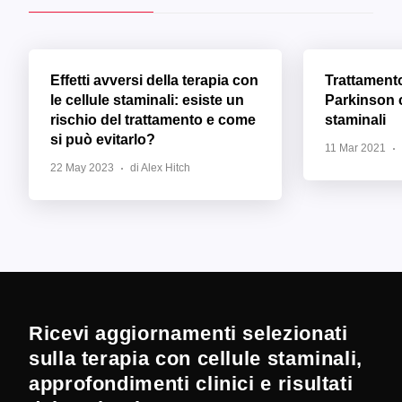
Effetti avversi della terapia con
Trattament
le cellule staminali: esiste un
Parkinson c
rischio del trattamento e come
staminali
si può evitarlo?
11 Mar 2021
22 May 2023
di Alex Hitch
Ricevi aggiornamenti selezionati
sulla terapia con cellule staminali,
approfondimenti clinici e risultati