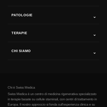
PATOLOGIE
Autismo
SLA
TERAPIE
Recupero post-ictus
Studi sulla terapia con cellule staminali
Sclerosi multipla
Terapia con cellule staminali
CHI SIAMO
Malattia di Parkinson
Procedura di trattamento con cellule staminali
Chi siamo
Artrite
Costo della terapia con cellule staminali
Testimonianze
Vedi tutte le patologie
Miti sulle cellule staminali
Prezzi
Protocollo
Chi è Swiss Medica
La Serbia
Swiss Medica è un centro di medicina rigenerativa specializzato
Blog
in terapie basate su cellule staminali, con centri di trattamento in
Europa. Il nostro approccio si fonda sull’esperienza clinica e su
Partnership